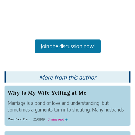
Join the discussion now!
More from this author
Why Is My Wife Yelling at Me
Marriage is a bond of love and understanding, but
sometimes arguments turn into shouting. Many husbands
ask, “Why is my wife yelling at me?” The truth is, yelling
Carefree Dandelion Juice
25/08/19
3 mins read
·
·
☕
often comes from stress, frustration, or unresolved issues
rather than pure anger. B...