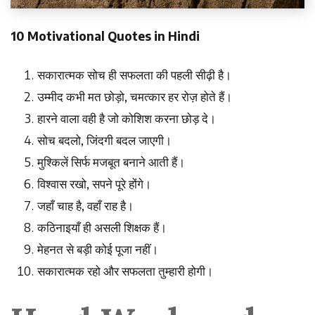
10 Motivational Quotes in Hindi
सकारात्मक
सोच
ही
सफलता
की
पहली
सीढ़ी
है।
उम्मीद
कभी
मत
छोड़ो
,
चमत्कार
हर
रोज़
होते
हैं।
हारने
वाला
वही
है
जो
कोशिश
करना
छोड़
दे।
सोच
बदलो
,
जिंदगी
बदल
जाएगी।
मुश्किलें
सिर्फ
मजबूत
बनाने
आती
हैं।
विश्वास
रखो
,
सपने
पूरे
होंगे।
जहाँ
चाह
है
,
वहाँ
राह
है।
कठिनाइयाँ
ही
असली
शिक्षक
हैं।
मेहनत
से
बड़ी
कोई
पूजा
नहीं।
सकारात्मक
रहो
और
सफलता
तुम्हारी
होगी।