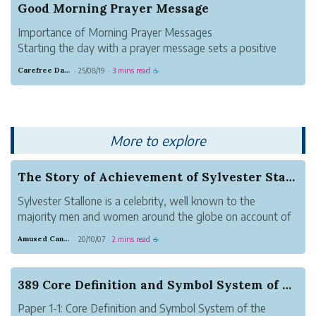
Good Morning Prayer Message
Importance of Morning Prayer Messages
Starting the day with a prayer message sets a positive
tone and fills the heart with peace. Sending good morning
Carefree Dandelion Juice
25/08/19
3 mins read
·
·
☕
prayer messages strengthens relationships, spreads
positivity, and uplifts spirits. Whether for...
More to explore
The Story of Achievement of Sylvester Stallone.
Sylvester Stallone is a celebrity, well known to the
majority men and women around the globe on account of
his achievements in the movie market, sports activities
Amused Canary Dolphin
20/10/07
2 mins read
·
·
☕
industry, fashion along with other industries. People
spanning various ages and sexe...
389 Core Definition and Symbol System of the \m...
Paper 1-1: Core Definition and Symbol System of the