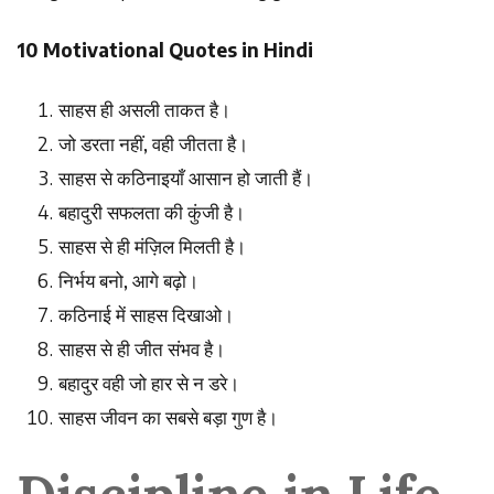
10 Motivational Quotes in Hindi
साहस
ही
असली
ताकत
है।
जो
डरता
नहीं
,
वही
जीतता
है।
साहस
से
कठिनाइयाँ
आसान
हो
जाती
हैं।
बहादुरी
सफलता
की
कुंजी
है।
साहस
से
ही
मंज़िल
मिलती
है।
निर्भय
बनो
,
आगे
बढ़ो।
कठिनाई
में
साहस
दिखाओ।
साहस
से
ही
जीत
संभव
है।
बहादुर
वही
जो
हार
से
न
डरे।
साहस
जीवन
का
सबसे
बड़ा
गुण
है।