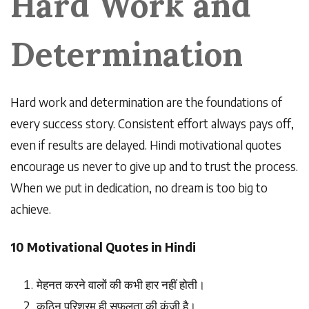
Hard Work and
Determination
Hard work and determination are the foundations of
every success story. Consistent effort always pays off,
even if results are delayed. Hindi motivational quotes
encourage us never to give up and to trust the process.
When we put in dedication, no dream is too big to
achieve.
10 Motivational Quotes in Hindi
मेहनत
करने
वालों
की
कभी
हार
नहीं
होती।
कठिन
परिश्रम
ही
सफलता
की
कुंजी
है।